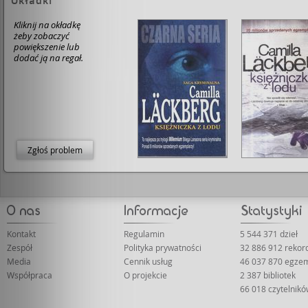
Okładki
Kliknij na okładkę
żeby zobaczyć
powiększenie lub
dodać ją na regał.
Zgłoś problem
Kontakt
Regulamin
5 544 371 dzieł
Zespół
Polityka prywatności
32 886 912 reko
Media
Cennik usług
46 037 870 egze
Współpraca
O projekcie
2 387 bibliotek
66 018 czytelnik