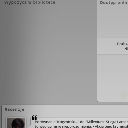
Wypożycz w bibliotece
Dostęp onli
Brak 
d
Recenzje
Porównanie 'Księżniczki..." do "Millenium" Stiega Larso
to według mnie nieporozumienia. • Akcja tego krymina