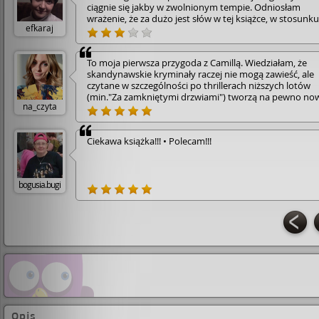
ciągnie się jakby w zwolnionym tempie. Odniosłam
wrażenie, że za dużo jest słów w tej książce, w stosunk
efkaraj
treści... • Może to kwestia tłumaczenia oraz irytującego
słowa "bynajmniej" wtrącanego do zbyt dużej ilości
zaprzeczeń.
To moja pierwsza przygoda z Camillą. Wiedziałam, że
skandynawskie kryminały raczej nie mogą zawieść, ale
czytane w szczególności po thrillerach niższych lotów
(min."Za zamkniętymi drzwiami") tworzą na pewno no
na_czyta
jakość. Płyniemy po kartkach powieści bez zbędnych,
udziwnionych zwrotów akcji i oderwań od rzeczywistośc
Oczywiście momentami zalatuje tu kobiecym piórem i
Ciekawa książka!!! • Polecam!!!
popłynięciem na fali romantycznych uniesień, ale nawe
momenty nie przysłaniają dobrze zaplanowanej akcji i
rozwiązania fabuły.
bogusia.bugi
Opis