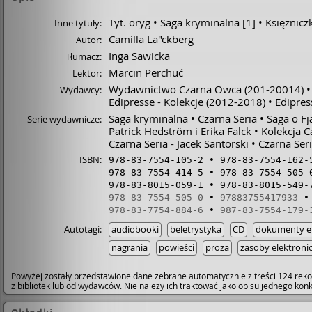
Tyt. oryg
Saga kryminalna [1]
Księżnicz
Inne tytuły:
Camilla La"ckberg
Autor:
Inga Sawicka
Tłumacz:
Marcin Perchuć
Lektor:
Wydawnictwo Czarna Owca
(201-20014)
Wydawcy:
Edipresse - Kolekcje
(2012-2018)
Edipres
Saga kryminalna
Czarna Seria
Saga o Fj
Serie wydawnicze:
Patrick Hedström i Erika Falck
Kolekcja C
Czarna Seria - Jacek Santorski
Czarna Ser
ISBN:
978-83-7554-105-2
978-83-7554-162-
978-83-7554-414-5
978-83-7554-505-
978-83-8015-059-1
978-83-8015-549-
978-83-7554-505-0
97883755417933
978-83-7754-884-6
987-83-7554-179-
Autotagi:
audiobooki
beletrystyka
CD
dokumenty el
nagrania
powieści
proza
zasoby elektroni
Powyżej zostały przedstawione dane zebrane automatycznie z treści 124 reko
z bibliotek lub od wydawców. Nie należy ich traktować jako opisu jednego ko