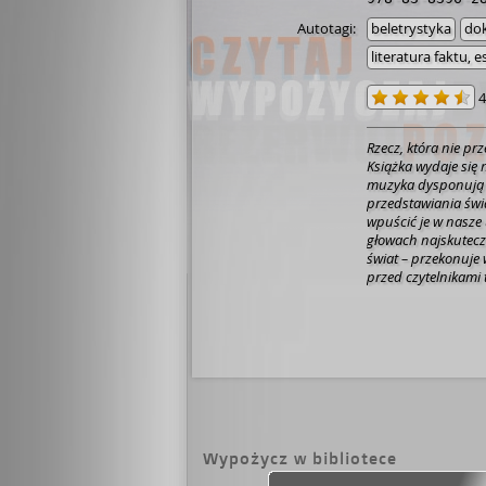
Autotagi:
beletrystyka
dok
literatura faktu, e
4
Rzecz, która nie pr
Książka wydaje się 
muzyka dysponują 
przedstawiania świa
wpuścić je w nasze
głowach najskuteczn
świat – przekonuje
przed czytelnikami
wzbogacać nie tylko
społeczeństwo. Ta p
przestrzeni dyskusji
działanie na wyobr
kunszt powieściowy
wrócić do dziecińst
pomocą literatury 
Wypożycz w bibliotece