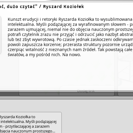
Czytać, dużo czytać / Ryszard
ać, dużo czytać
/ Ryszard Koziołek
Koziołek / Wydawnictwo Czarne :
ebookpoint BIBLIO, 2023.
Kunszt erudycji i retoryki Ryszarda Koziołka to wysublimowan
intelektualna. Myśli podążającej za wyrafinowanym słowem - pr
Czytać, dużo czytać / Ryszard
zarazem ujmującej, niemal nie do objęcia nauczonym prostsz
Koziołek / Wydawnictwo Czarne :
potrafi czytelnik zrazu nie przyjąć i odrzucić jako nazbyt abst
Legimi, 2023.
lub też zbyt wywrotową. Po czasie jednak zaskoczeni odkrywamy
powoli zapuszcza korzenie; przerasta struktury pozornie urzą
czerpiąc witalność z nieznanych nam źródeł. Tak powstają cał
światów, a my pośród nich. Na nowo.
Dodaj link
 Ryszarda Koziołka to
telektualna. Myśli podążającej
- przytłaczającej a zarazem
 objęcia nauczonym prostszego