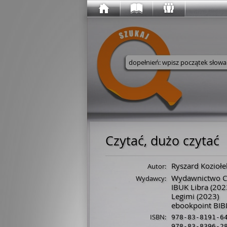
Wyszukaj w serwisie
Czytać, dużo czytać
Ryszard Koziołe
Autor:
Wydawnictwo C
Wydawcy:
IBUK Libra
(202
Legimi
(2023)
ebookpoint BIB
ISBN:
978-83-8191-6
978-83-8396-2