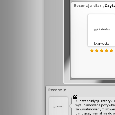
Recenzja dla:
Czyt
kkarwacka
Recenzje
Kunszt erudycji i retoryki
wysublimowana pożywka in
za wyrafinowanym słowem 
ujmującej, niemal nie do