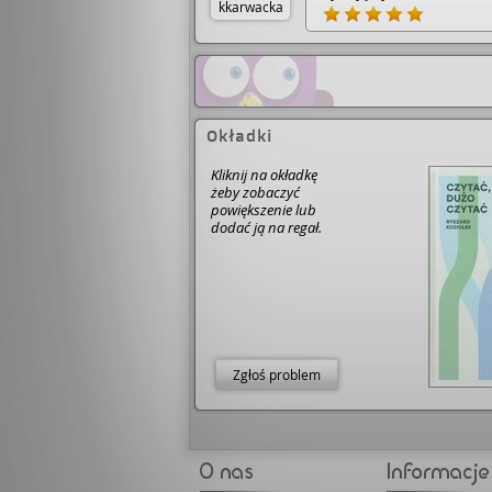
kkarwacka
języka rozumem - potrafi c
odrzucić jako nazbyt abst
wywrotową. Po czasie jed
sobie, jak powoli zapuszcz
pozornie urządzonego już 
nieznanych nam źródeł. T
światów, a my pośród nic
Okładki
Kliknij na okładkę
żeby zobaczyć
powiększenie lub
dodać ją na regał.
Zgłoś problem