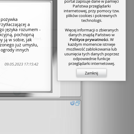
portal zapisuje dane w pamięci
Państwa przeglądarki
internetowej, przy pomocy tzw.
plików cookies i pokrewnych
a pożywka
technologii.
zytłaczającej a
ego języka rozumem -
Więcej informacji o zbieranych
rakcyjną, pochopną
danych znajdą Państwo w
Brak ofert.
 ją w sobie, jak
Polityce prywatności
. W
każdym momencie istnieje
dzonego już umysłu,
możliwość zablokowania lub
e ogrody innych
usunięcia tych danych poprzez
odpowiednie funkcje
przeglądarki internetowej.
09.05.2023 17:15:42
Zamknij