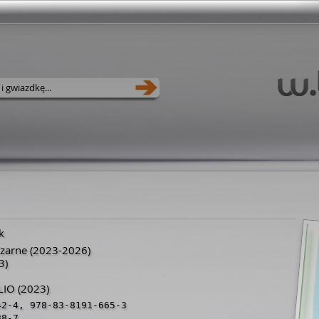
k
zarne
(2023-2026)
3)
LIO
(2023)
42-4
,
978-83-8191-665-3
88-7