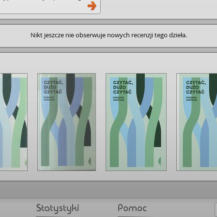
zytelnik zrazu nie przyjąć i
rakcyjną, pochopną lub też zbyt
nak zaskoczeni odkrywamy ją w
a korzenie; przerasta struktury
Nikt jeszcze nie obserwuje nowych recenzji tego dzieła.
umysłu, czerpiąc witalność z
ak powstają całe ogrody innych
h. Na nowo.