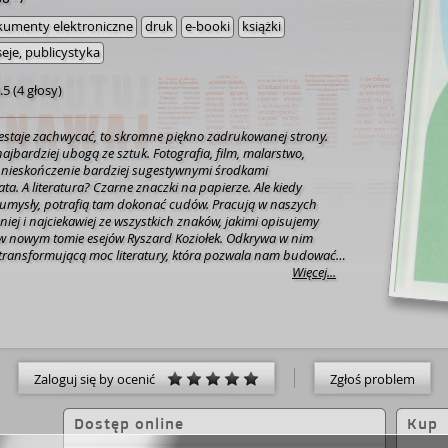
umenty elektroniczne
druk
e-booki
książki
seje, publicystyka
.5
(
4 głosy
)
zestaje zachwycać, to skromne piękno zadrukowanej strony.
najbardziej ubogą ze sztuk. Fotografia, film, malarstwo,
nieskończenie bardziej sugestywnymi środkami
ta. A literatura? Czarne znaczki na papierze. Ale kiedy
 umysły, potrafią tam dokonać cudów. Pracują w naszych
iej i najciekawiej ze wszystkich znaków, jakimi opisujemy
 w nowym tomie esejów Ryszard Koziołek. Odkrywa w nim
 transformującą moc literatury, która pozwala nam budować i
 nasz własny świat, ale też kształtować mądre, dojrzałe
Więcej...
olityczna moc literatury – budowanie wspólnoty, otwieranie
, łączenie doświadczeń – jest dla niego równie ważna, jak jej
aźnię. Na nowo więc opowiada nam o tym, na czym polega
 Tokarczuk i Pilcha, dlaczego Harry Potter pozwala nam
wa i napełnić świat zasadami moralnymi, a wreszcie jak za
rozmawiać o tym, co politycznie niepoprawne.
Zaloguj się by ocenić
Zgłoś problem
Dostęp online
Kup