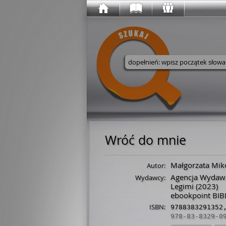
Wyszukaj w serwisie
Wróć do mnie
Małgorzata Mik
Autor:
Agencja Wydaw
Wydawcy:
Legimi
(2023)
ebookpoint BIB
ISBN:
9788383291352
978-83-8329-0