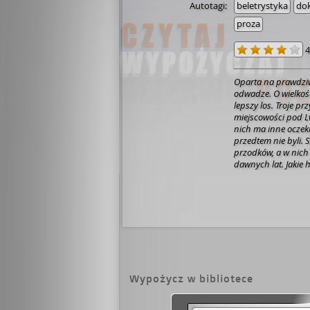
Autotagi:
beletrystyka
dok
proza
4
Oparta na prawdziw
odwadze. O wielkoś
lepszy los.
Troje prz
miejscowości pod L
nich ma inne oczeki
przedtem nie byli.
S
przodków, a w nich
dawnych lat.
Jakie 
na losy przodków B
pozostać w pamięci
wzruszającą podróż
można było budować
Wypożycz w bibliotece