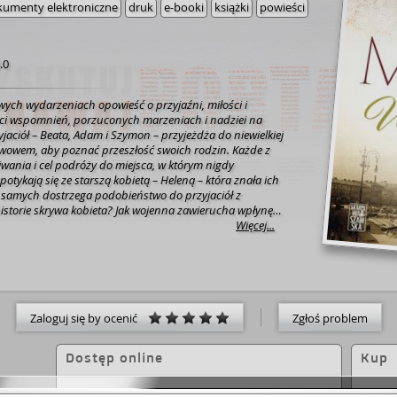
umenty elektroniczne
druk
e-booki
książki
powieści
.0
ych wydarzeniach opowieść o przyjaźni, miłości i
ci wspomnień, porzuconych marzeniach i nadziei na
yjaciół – Beata, Adam i Szymon – przyjeżdża do niewielkiej
wowem, aby poznać przeszłość swoich rodzin. Każde z
wania i cel podróży do miejsca, w którym nigdy
potykają się ze starszą kobietą – Heleną – która znała ich
 samych dostrzega podobieństwo do przyjaciół z
historie skrywa kobieta? Jak wojenna zawierucha wpłynęła
eaty, Adama i Szymona? Ile wspomnień jest w stanie
Więcej...
 na zawsze?
Małgorzata Mikos zabiera nas we
, pokazując jak bardzo dbać trzeba o przeszłość, by
 teraźniejszość.
Zaloguj się by ocenić
Zgłoś problem
Dostęp online
Kup
Wróć do mnie / Małgorzata Mikos /