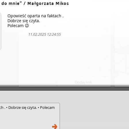
 do mnie
/ Małgorzata Mikos
Agencja Wydawniczo-Reklamowa
Skarpa Warszawska : ebookpoint
Opowieść oparta na faktach .
BIBLIO, 2023.
Wróć do mnie / Małgorzata Mikos /
Dobrze się czyta.
Skarpa Warszawska : Legimi, 2023.
Polecam 😉
11.02.2025 12:24:55
Dodaj link
h . • Dobrze się czyta. • Polecam