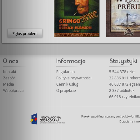
Zgłoś problem
Kontakt
Regulamin
5 544 378 dzieł
Zespół
Polityka prywatności
32 886 911 reko
Media
Cennik usług
46 037 872 egze
Współpraca
O projekcie
2 387 bibliotek
66 018 czytelnik
Projekt współfinansowany ze środków Unii 
Dotacje na inno