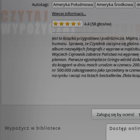
Autotagi:
Ameryka Południowa
Ameryka Środkowa
d
Więcej informacji...
4.4
(
58 głosów
)
Jest to książka przygodowa i podróżnicza. Mądra,
humoru. Sprawia, że Czytelnik zaczyna się głośno ś
album niezwykłych fotografii z wypraw w najdziksz
Wojciech Cejrowski zabierze Państwa na wyprawę 
plemion. Pierwsze egzemplarze Gringo wśród dzikich plemion trafiły
do księgarń w dniu moich urodzin w czerwcu 200
nr 500.000 zaksięgowano jako sprzedany w czerwc
na rynku i wciąż na listach bestsellerów. Złota ksią
egzemplarzy to w Polsce nakład kolosalny - dlateg
dlatego wymieniliśmy okładkę na złotą. Złota książka
Często mi Państwo mówią, że lekko się czyta. Wiem, a
że to dlatego, że mam lekkie pióro, to ciężko się myli
pisałem z mozołem przez trzy lata. Czyta się lekko, 
wypracowana, wycyzelowana, a właściwie... wyp
tym nie po to, żeby się użalać, ale po to, by ktoś, 
Zaloguj się by ocenić
górkę, wiedział, że wysiłek popłaca. Nie ustawajcie
cierpliwi - na dobre owoce warto czekać latami. J
Wypożycz w bibliotece
Dostęp onli
sobie teraz na ten moment, kiedy przekroczymy mil
nigdzie mi się nie śpieszy. Wojciech Cejrowski [z okł