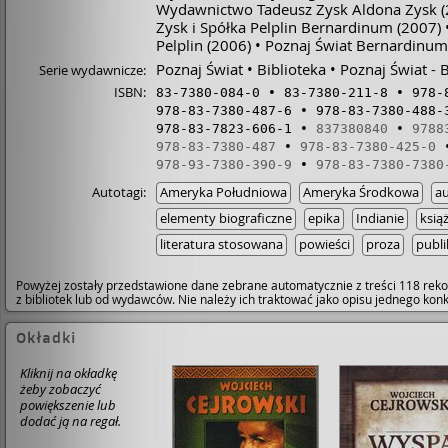
Wydawnictwo Tadeusz Zysk Aldona Zysk
(
Zysk i Spółka Pelplin Bernardinum
(2007)
Pelplin
(2006)
Poznaj Świat Bernardinum
Poznaj Świat
Biblioteka
Poznaj Świat -
Serie wydawnicze:
ISBN:
83-7380-084-0
83-7380-211-8
978-
978-83-7380-487-6
978-83-7380-488-
978-83-7823-606-1
837380840
9788
978-83-7380-487
978-83-7380-425-0
978-93-7380-390-9
978-83-7380-7380
Autotagi:
Ameryka Południowa
Ameryka Środkowa
au
elementy biograficzne
epika
Indianie
książ
literatura stosowana
powieści
proza
publ
Powyżej zostały przedstawione dane zebrane automatycznie z treści 118 reko
z bibliotek lub od wydawców. Nie należy ich traktować jako opisu jednego ko
Okładki
Kliknij na okładkę
żeby zobaczyć
powiększenie lub
dodać ją na regał.