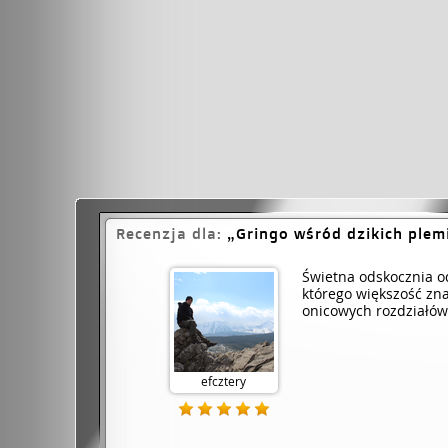
Recenzja dla:
Gringo wśród dzikich plem
Świetna odskocznia od
którego większość zna 
onic­owyc­h rozdziałó
efcztery