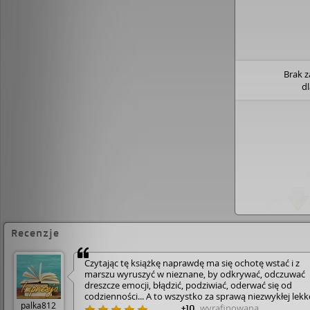
Brak 
d
Recenzje
Czytając tę książkę naprawdę ma się ochotę wstać i z
marszu wyruszyć w nieznane, by odkrywać, odczuwać
dreszcze emocji, błądzić, podziwiać, oderwać się od
codzienności... A to wszystko za sprawą niezwykłej lekk
palka812
języka jakim posługuje się autor. • Wojciech Cejrowski
wyrafinowana
+10