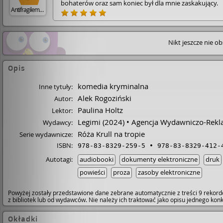
bohaterów oraz sam koniec był dla mnie zaskakujący.
Antifragilemary
Nikt jeszcze nie o
Opis
komedia kryminalna
Inne tytuły:
Alek Rogoziński
Autor:
Paulina Holtz
Lektor:
Legimi
(2024)
Agencja Wydawniczo-Rek
Wydawcy:
Róża Krull na tropie
Serie wydawnicze:
ISBN:
978-83-8329-259-5
978-83-8329-412-
Autotagi:
audiobooki
dokumenty elektroniczne
druk
powieści
proza
zasoby elektroniczne
Powyżej zostały przedstawione dane zebrane automatycznie z treści 9 rekord
z bibliotek lub od wydawców. Nie należy ich traktować jako opisu jednego ko
Okładki