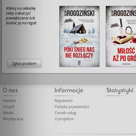
Kliknij na okładkę
żeby zobaczyć
powiększenie lub
dodać ją na regał.
Zgłoś problem
Kontakt
Regulamin
Zespół
Polityka prywatności
Media
Cennik usług
Współpraca
O projekcie