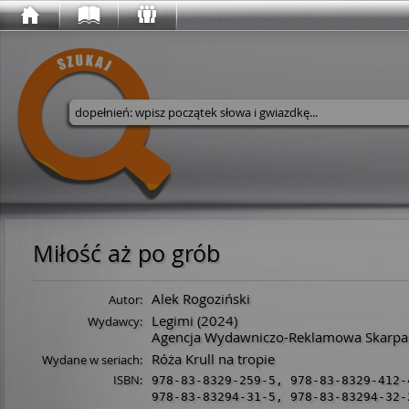
Wyszukaj w serwisie
Miłość aż po grób
Alek Rogoziński
Autor:
Legimi
(2024)
Wydawcy:
Agencja Wydawniczo-Reklamowa Skarpa
Róża Krull na tropie
Wydane w seriach:
ISBN:
978-83-8329-259-5
,
978-83-8329-412-
978-83-83294-31-5
,
978-83-83294-32-