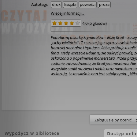
Autotagi:
druk
książki
powieści
proza
Więcej informacji...
4.0
(
5 głosów
)
Popularną pisarkę kryminałów – Różę Krull – zac
„cichy wielbiciel”. Z czasem jego wyrazy uwielbienia
bardziej nachalne i irytujące. Róża próbuje ustal
fana. Kiedy wreszcie udaje jej się odkryć prawdę, 
oskarżona o popełnienie morderstwa. Przed przyjac
zadanie udowodnienia, że Krull jest niewinna. Nie
wszystkie znaki na ziemi i niebie oraz niedokońc
wskazują, że to właśnie ona jest zabójczynią. „Miło
kolejna szalona komedia kryminalna autorstwa Al
znanego z łączenia klasycznych intryg detektywi
czarnego humoru. [Powyższy opis pochodzi o
Zaloguj się by ocenić
Wypożycz w bibliotece
Dostęp onli