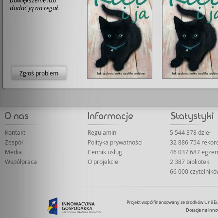
powiększenie lub
dodać ją na regał.
Zgłoś problem
Kontakt
Regulamin
5 544 378 dzieł
Zespół
Polityka prywatności
32 886 754 rekor
Media
Cennik usług
46 037 687 egze
Współpraca
O projekcie
2 387 bibliotek
66 000 czytelnik
Projekt współfinansowany ze środków Unii 
Dotacje na inno