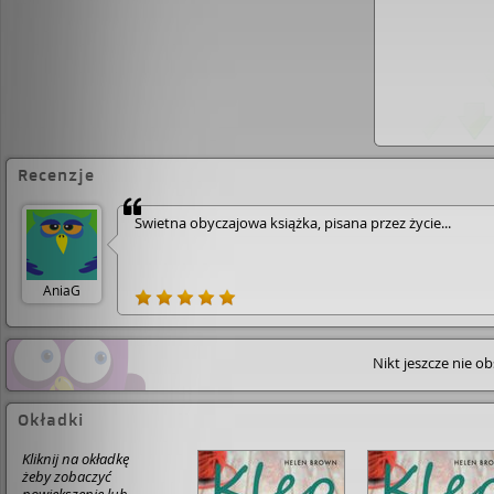
Recenzje
Świetna obyczajowa książka, pisana przez życie...
AniaG
Nikt jeszcze nie o
Okładki
Kliknij na okładkę
żeby zobaczyć