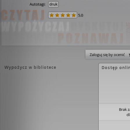
Autotagi:
druk
5.0
Zaloguj się by ocenić
Wypożycz w bibliotece
Dostęp onli
Brak 
d