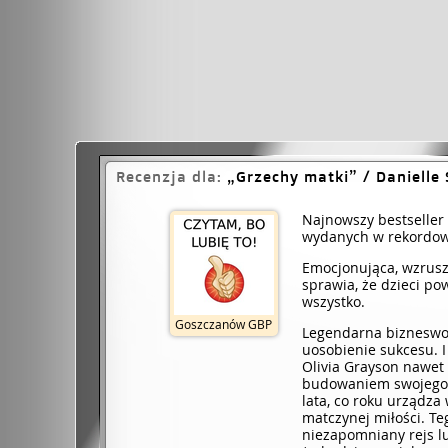
Recenzja dla:
Grzechy matki
/ Danielle 
Najnowszy bestseller 
wydanych w rekordow
Emocjonująca, wzruszaj
sprawia, że dzieci pow
wszystko.
Goszczanów GBP
Legendarna bizneswom
uosobienie sukcesu. I 
Olivia Grayson nawet n
budowaniem swojego 
lata, co roku urządza
matczynej miłości. Te
niezapomniany rejs 