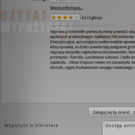
Więcej informacji...
4.0
(
3 głosy
)
Najnowszy bestseller pierwszej damy powieści obyc
wydanych w rekordowym nakładzie 590 milionów
Emocjonująca, wzruszająca i pełna nadziei opowieść
który sprawia, że dzieci powtarzają potępiane grzec
zwycięży wszystko Legendarna bizneswoman, ikona międzynarodowego
przemysłu i handlu, uosobienie sukcesu. I tylko ona
zapłaciła… Olivia Grayson nawet nie zauważyła, kie
dorosło, zajęta budowaniem swojego światowego 
Żeby nadrobić stracone lata, co roku urządza wsp
które mają być świadectwem jej matczynej miłości.
wszystkich É córki, synów, synowe i wnuki É na ni
luksusowym jachtem po Morzu Śródziemnym. Nie 
musiała zmierzyć się ze swoją przeszłością i praw
jakiej nie podejrzewała…
Zaloguj się by ocenić
Wypożycz w bibliotece
Dostęp onli