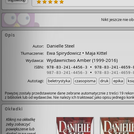
Nikt jeszcze nie o
Opis
Danielle Steel
Autor:
Ewa Spirydowicz
Maja Kittel
Tłumaczenie:
Wydawnictwo Amber
(1999-2016)
Wydawca:
ISBN:
978-83-241-4456-3
978-83-241-4659-
987-83-241-4456-3
978-83-241-4659-
Autotagi:
beletrystyka
czasopisma
druk
epika
ksi
Powyżej zostały przedstawione dane zebrane automatycznie z treści 19 rekor
z bibliotek lub od wydawców. Nie należy ich traktować jako opisu jednego ko
Okładki
Kliknij na okładkę
żeby zobaczyć
powiększenie lub
dodać ją na regał.