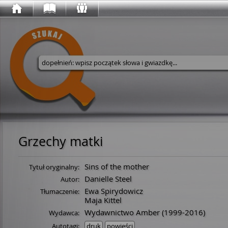
Wyszukaj w serwisie
Grzechy matki
Sins of the mother
Tytuł oryginalny:
Danielle Steel
Autor:
Ewa Spirydowicz
Tłumaczenie:
Maja Kittel
Wydawnictwo Amber
(1999-2016)
Wydawca:
Autotagi:
druk
powieści