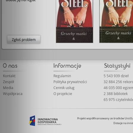
Zgłoś problem
Kontakt
Regulamin
5 543 939 dzieł
Zespół
Polityka prywatności
32 884 256 reko
Media
Cennik usług
46 035 000 egze
Współpraca
O projekcie
2 388 bibliotek
65 975 czytelnik
Projekt współfinansowany ze środków Unii 
Dotacje na inno