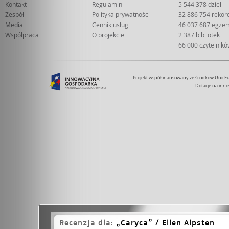
Kontakt
Regulamin
5 544 378 dzieł
Zespół
Polityka prywatności
32 886 754 rekor
Media
Cennik usług
46 037 687 egze
Współpraca
O projekcie
2 387 bibliotek
66 000 czytelnik
Projekt współfinansowany ze środków Unii 
Dotacje na inno
Recenzja dla:
Caryca
/ Ellen Alpsten