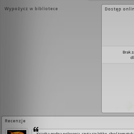
niezwykle trafnie przedstawia bowiem realia epoki, 
Wypożycz w bibliotece
Dostęp onli
panujące w Rosji w latach 1690-1727, jak również
Piotra Wielkiego, prowadzone przez niego wojny i
Petersburga oraz powiązania polityczne i stosunk
Saksonią.Obraz silnej, obdarzonej niezwykłym ins
politycznym kobiety oraz historia niezwykłego uczu
przełomowych wydarzeń historycznych - Caryca t
pełen miłości, namiętności, gwałtu i okrucieństwa.
Brak 
d
Recenzje
Książka godna polecenia, czyta się lekko, choć tematyk