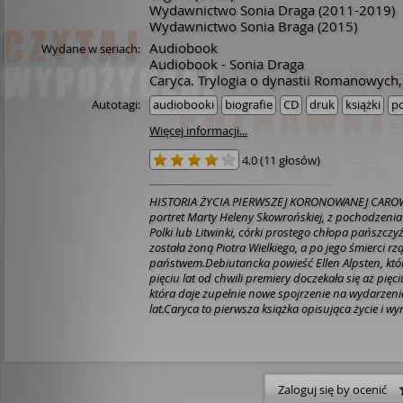
Wydawnictwo Sonia Draga
(2011-2019)
Wydawnictwo Sonia Braga
(2015)
Audiobook
Wydane w seriach:
Audiobook - Sonia Draga
Caryca. Trylogia o dynastii Romanowych,
Autotagi:
audiobooki
biografie
CD
druk
książki
po
Więcej informacji...
4.0
(
11 głosów
)
HISTORIA ŻYCIA PIERWSZEJ KORONOWANEJ CAROW
portret Marty Heleny Skowrońskiej, z pochodzen
Polki lub Litwinki, córki prostego chłopa pańszczy
została żoną Piotra Wielkiego, a po jego śmierci rz
państwem.Debiutancka powieść Ellen Alpsten, któr
pięciu lat od chwili premiery doczekała się aż pię
która daje zupełnie nowe spojrzenie na wydarzen
lat.Caryca to pierwsza książka opisująca życie i wy
Rosji Marty Heleny Skowrońskiej - postaci, którą do
traktowali dość marginalnie. Fascunująca historia 
koronowanej carowej była do tej pory zupełnie n
to zmienić, oddając w ręce czytelników opowieść o 
obdarzonej niezwykłym instynktem politycznym ko
Zaloguj się by ocenić
jednocześnie nieocenionym źródłem wiedzy histor