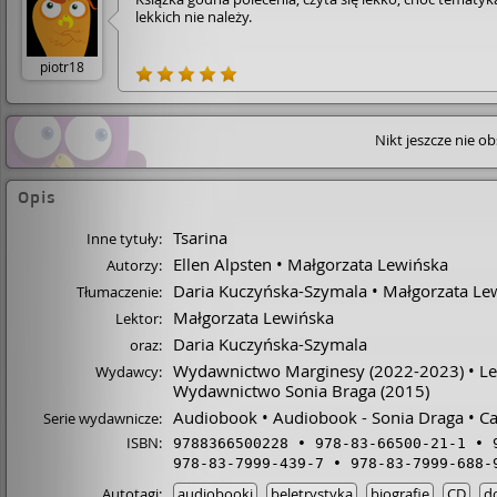
lekkich nie należy.
piotr18
Nikt jeszcze nie o
Opis
Tsarina
Inne tytuły:
Ellen Alpsten
Małgorzata Lewińska
Autorzy:
Daria Kuczyńska-Szymala
Małgorzata Le
Tłumaczenie:
Małgorzata Lewińska
Lektor:
Daria Kuczyńska-Szymala
oraz:
Wydawnictwo Marginesy
(2022-2023)
Le
Wydawcy:
Wydawnictwo Sonia Braga
(2015)
Audiobook
Audiobook - Sonia Draga
Ca
Serie wydawnicze:
ISBN:
9788366500228
978-83-66500-21-1
978-83-7999-439-7
978-83-7999-688-
Autotagi:
audiobooki
beletrystyka
biografie
CD
d