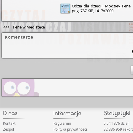
Odzia_dla_dzieci_i_Modziey_Ferie
png, 787 KiB, 1417x2000
<<<
Ferie w Mediatece
Komentarze
Kontakt
Regulamin
5 544 376 dzieł
Zespół
Polityka prywatności
32 886 959 reko