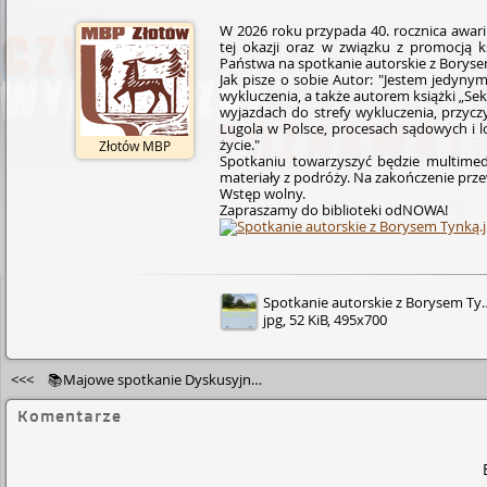
W 2026 roku przypada 40. rocznica awari
tej okazji oraz w związku z promocją 
Państwa na spotkanie autorskie z Borys
Jak pisze o sobie Autor: "Jestem jedynym
wykluczenia, a także autorem książki „Se
wyjazdach do strefy wykluczenia, przycz
Lugola w Polsce, procesach sądowych i lo
życie."
Złotów MBP
Spotkaniu towarzyszyć będzie multimedi
materiały z podróży. Na zakończenie prze
Wstęp wolny.
Zapraszamy do biblioteki odNOWA!
Spotkanie autorskie z Borysem Tynką
jpg, 52 KiB, 495x700
<<<
📚Majowe spotkanie Dyskusyjnego Klubu Książki📖
Komentarze