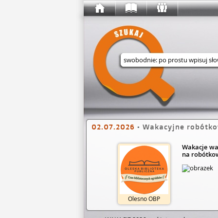
Wyszukaj w serwisie
02.07.2026
•
Wakacyjne robótko
Wakacje wak
na robótkow
Olesno OBP