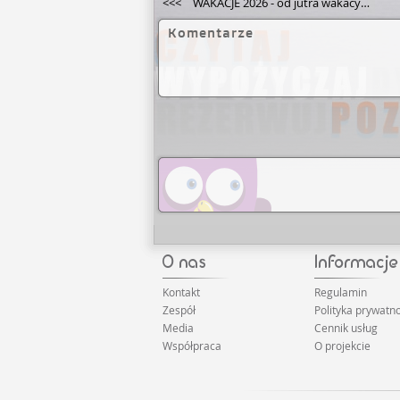
<<<
WAKACJE 2026 - od jutra wakacyjne godziny otwarcia!
Komentarze
Kontakt
Regulamin
Zespół
Polityka prywatno
Media
Cennik usług
Współpraca
O projekcie