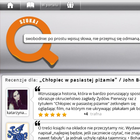
W portalu
Wyszukaj w serwisie
Recenzje dla:
Chłopiec w pasiastej piżamie
/ John B
Wzruszająca historia, która w bardzo poruszający spos
obrazuje okrucieństwo zagłady Żydów. Pierwszy raz z
tytułem "Chłopiec w pasiastej piżamie" zetknęłam się
oglądając film, na którym nie ukrywając płakałam jak b
katarzynakat
Po kilku miesiącach wybrałam się do biblioteki i mój w
trafna
+4
przykuła okładka książki z dobrze znaną mi już sceną z
filmu, kiedy to Bruno siedział pod ogrodzeniem obozu
O treści książki na okładce nie przeczytamy nic. Wydaw
śmierci i rozmawiał ze Szmulem, jednym z uwięzionych
napisał „najlepiej będzie, jeśli zaczniecie czytać, nie znaj
Żydów. Chłopcy poznają się przypadkiem, kiedy to Bru
nawet fabuły”. Ja jednak uchylę rąbka tajemnicy. • Boha
stara się poznać nową okolicę, w której zamieszkał wraz