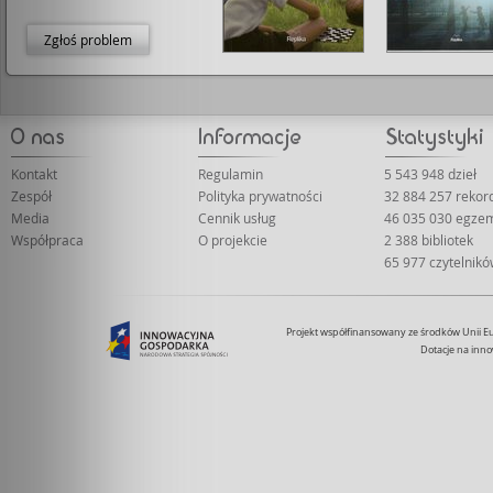
Zgłoś problem
Kontakt
Regulamin
5 543 948 dzieł
Zespół
Polityka prywatności
32 884 257 reko
Media
Cennik usług
46 035 030 egze
Współpraca
O projekcie
2 388 bibliotek
65 977 czytelnik
Projekt współfinansowany ze środków Unii 
Dotacje na inno