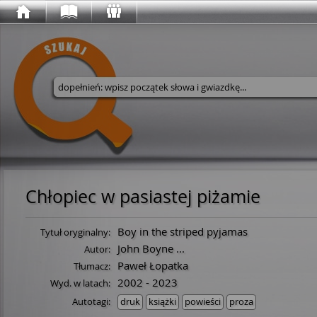
Wyszukaj w serwisie
Chłopiec w pasiastej piżamie
Boy in the striped pyjamas
Tytuł oryginalny:
John Boyne
...
Autor:
Paweł Łopatka
Tłumacz:
2002 - 2023
Wyd. w latach:
Autotagi:
druk
książki
powieści
proza