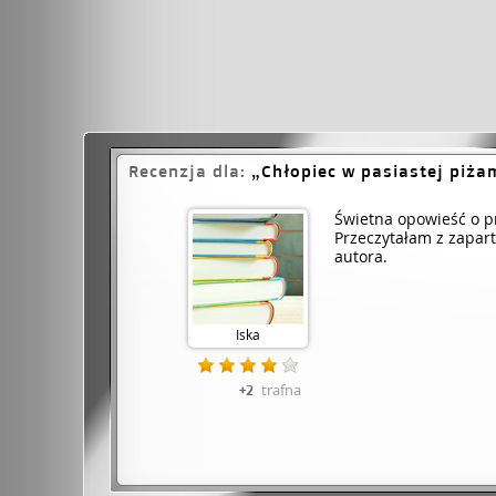
Recenzja dla:
Chłopiec w pasiastej piża
Świetna opowieść o pr
Przeczytałam z zapart
autora.
Iska
trafna
+2