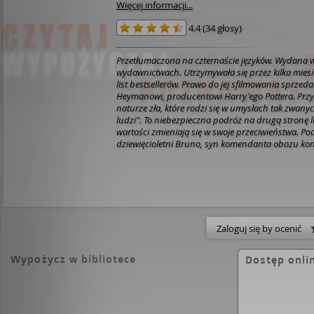
Więcej informacji...
4.4
(
34 głosy
)
Przetłumaczona na czternaście języków. Wydana
wydawnictwach. Utrzymywała się przez kilka mies
list bestsellerów. Prawo do jej sfilmowania sprze
Heymanowi, producentowi Harry'ego Pottera. Prz
naturze zła, które rodzi się w umysłach tak zwan
ludzi". To niebezpieczna podróż na drugą stronę lustra, gdzie
wartości zmieniają się w swoje przeciwieństwa. Po
dziewięcioletni Bruno, syn komendanta obozu kon
który odkrywa i na dziecięcy sposób interpretuje 
rzeczywistość. Świat przedzielony ogrodzeniem z 
drutu jest obcy i groźny, ale wzbudza ciekawość i 
okrutnej baśni, bohater zapuszcza się zbyt daleko
drugiej stronie ogrodzenia wychudzonego chłopc
oczach, ubranego w pasiastą piżamę. Pogawędka 
przeradza się w potajemny rytuał spotkań. Przekra
Zaloguj się by ocenić
nieumiejętność rozpoznania prawdy o sytuacji, p
dziwnego splotu wydarzeń i nieprzewidywalnego fi
Wypożycz w bibliotece
Dostęp onli
pisarz urodzony w Dublinie w 1971 roku, studiował
angielską i uczestniczył w kursach pisania kreatyw
doświadczenia wykorzystał pisząc powieści z gat
stories. Na co dzień pracuje jako menedżer sieci ks
Waterstone`a.