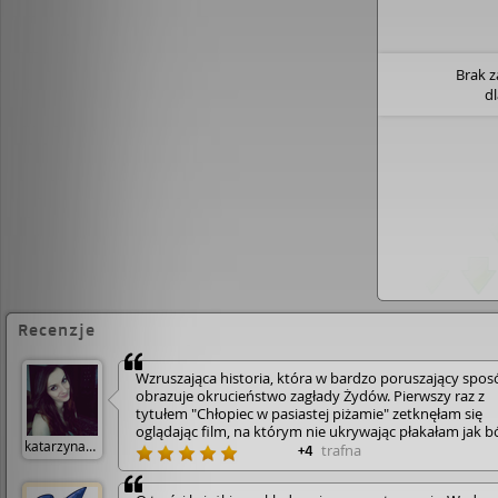
Brak 
d
Recenzje
Wzruszająca historia, która w bardzo poruszający spos
obrazuje okrucieństwo zagłady Żydów. Pierwszy raz z
tytułem "Chłopiec w pasiastej piżamie" zetknęłam się
oglądając film, na którym nie ukrywając płakałam jak b
katarzynakat
Po kilku miesiącach wybrałam się do biblioteki i mój w
trafna
+4
przykuła okładka książki z dobrze znaną mi już sceną z
filmu, kiedy to Bruno siedział pod ogrodzeniem obozu