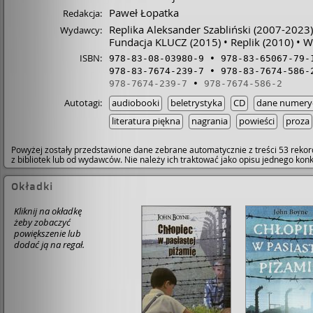
Opisy przeżyć bohaterów i obrazy widziane oczami dzi
Paweł Łopatka
Redakcja:
które nie rozumie co się wokół niego dzieje, są tak bar
poruszające, przynajmniej w moim odczuciu, że mogł
Replika Aleksander Szabliński
(2007-2023)
Wydawcy:
przepłakać połowę opowieści. Byłam zła na siebie, że
Fundacja KLUCZ
(2015)
Replik
(2010)
W
trafiłam na tą książkę znając już zakończenie, które m
ISBN:
zdaniem było potwornie okrutne, jednak idealnie pasu
978-83-08-03980-9
978-83-65067-79-
do tej historii. • „Chłopiec w pasiastej piżamie” to pozycj
978-83-7674-239-7
978-83-7674-586-
która według mnie powinna stać się jedną ze szkolnych
978-7674-239-7
978-7674-586-2
lektur, po to aby młodzi ludzie nie zapomnieli o okrutn
Autotagi:
audiobooki
beletrystyka
CD
dane numery
historii i nieopisanych zbrodniach dokonanych podcza
wojny.
literatura piękna
nagrania
powieści
proza
Powyżej zostały przedstawione dane zebrane automatycznie z treści 53 rekor
z bibliotek lub od wydawców. Nie należy ich traktować jako opisu jednego ko
Okładki
Kliknij na okładkę
żeby zobaczyć
powiększenie lub
dodać ją na regał.