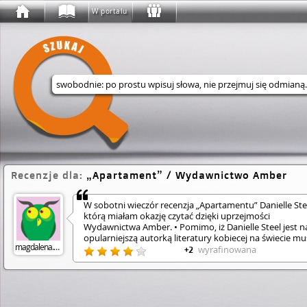
W portalu
Wyszukaj w serwisie
Recenzje dla:
Apartament
/ Wydawnictwo Amber
W sobotni wieczór recenzja „Apartamentu” Danielle Ste
którą miałam okazję czytać dzięki uprzejmości
Wydawnictwa Amber. • Pomimo, iż Danielle Steel jest n
opul­arni­ejsz­ą autorką literatury kobiecej na świecie m
magdalena.marciniak
Wam przyznać, że to moje pierwsze spotkanie z jej
wyrafinowana
+2
twórczością. Choć jej twórczość może przyprawić o nie
zawrót głowy, gdyż na koncie ma 132 książki wydane w
krajach w rekordowym nakładzie 800 milionów
egzemplarzy, a 20 z nich zostało nawet sfilmowanych. •
Jednak wracając do treści w „Apartamencie” poznajemy