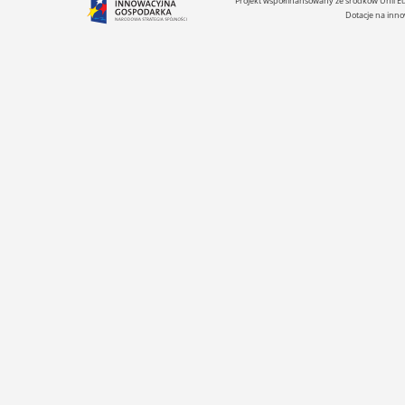
Projekt współfinansowany ze środków Unii 
rachunek i na własnych zasadach, a może dla którejś z 
Dotacje na inno
zabiją weselne dzwony? Przekonajcie się same. • Książk
idealna na jedno popołudnie, tyle właśnie zajęła mi lek
tej pozycji. Autorka ma niebywały talent, iż pisze o losa
ludzi takich jak my, każda z nas ma szansę w postaciac
odnaleźć fragment siebie. Wykreowane bohaterki są
wyraziste, czasem budziły moją niezwykłą sympatię, a
chwilami miałam dość ich naiwności lecz to właśnie ich
zaleta, gdyż wzbudzają w nas emocje w trakcie lektury.
Czasami życie układa się po naszej myśli, czasem idzie 
górę, ale po burzy w końcu wychodzi słońce.