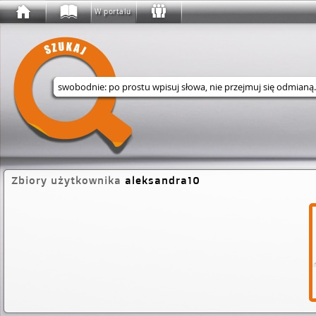
W portalu
Wyszukaj w serwisie
Zbiory użytkownika
aleksandra10