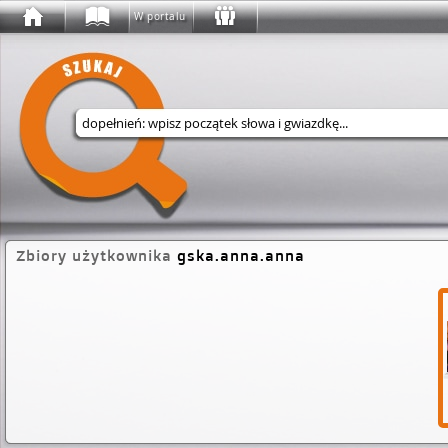
W portalu
Wyszukaj w serwisie
Zbiory użytkownika
gska.anna.anna