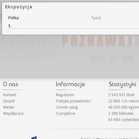
Ekspozycja
Półka
Tytuł
1.
Kontakt
Regulamin
5 543 937 dzieł
Zespół
Polityka prywatności
32 884 124 rekor
Media
Cennik usług
46 035 000 egze
Współpraca
O projekcie
2 388 bibliotek
65 969 czytelnik