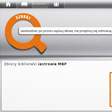
W portalu
Wyszukaj w serwisie
Zbiory biblioteki
Jastrowie MBP