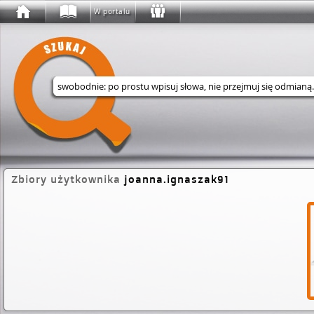
W portalu
Wyszukaj w serwisie
Zbiory użytkownika
joanna.ignaszak91