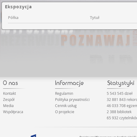
Ekspozycja
Półka
Tytuł
Kontakt
Regulamin
5 543 545 dzieł
Zespół
Polityka prywatności
32 881 843 rekor
Media
Cennik usług
46 033 708 egze
Współpraca
O projekcie
2 388 bibliotek
65 932 czytelnik