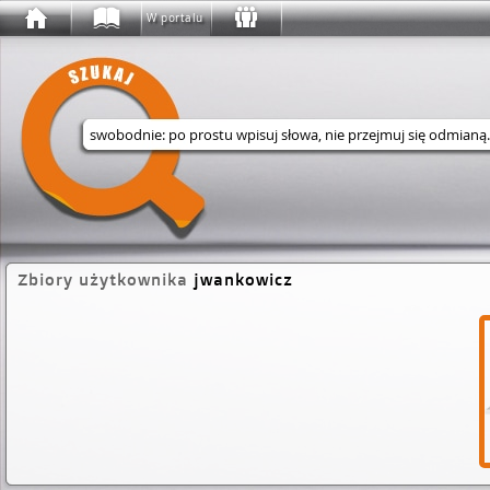
W portalu
Wyszukaj w serwisie
Zbiory użytkownika
jwankowicz