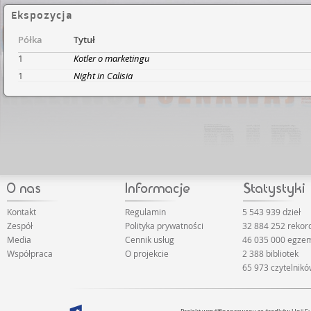
Ekspozycja
Półka
Tytuł
1
Kotler o marketingu
1
Night in Calisia
Kontakt
Regulamin
5 543 939 dzieł
Zespół
Polityka prywatności
32 884 252 rekor
Media
Cennik usług
46 035 000 egze
Współpraca
O projekcie
2 388 bibliotek
65 973 czytelnik