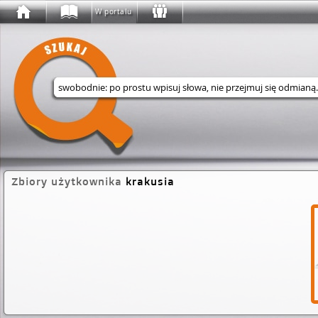
W portalu
Wyszukaj w serwisie
Zbiory użytkownika
krakusia