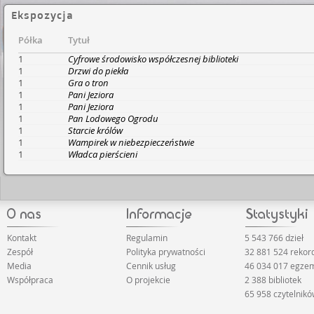
Ekspozycja
Półka
Tytuł
1
Cyfrowe środowisko współczesnej biblioteki
1
Drzwi do piekła
1
Gra o tron
1
Pani Jeziora
1
Pani Jeziora
1
Pan Lodowego Ogrodu
1
Starcie królów
1
Wampirek w niebezpieczeństwie
1
Władca pierścieni
Kontakt
Regulamin
5 543 766 dzieł
Zespół
Polityka prywatności
32 881 524 rekor
Media
Cennik usług
46 034 017 egze
Współpraca
O projekcie
2 388 bibliotek
65 958 czytelnik