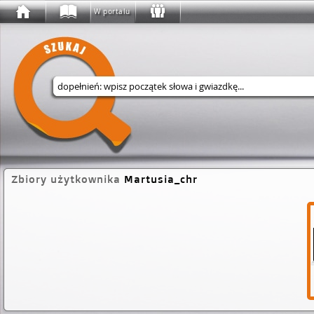
W portalu
Wyszukaj w serwisie
Zbiory użytkownika
Martusia_chr