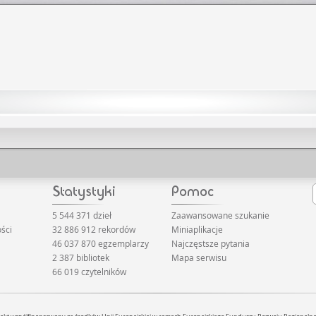
5 544 371 dzieł
Zaawansowane szukanie
ści
32 886 912 rekordów
Miniaplikacje
46 037 870 egzemplarzy
Najczęstsze pytania
2 387 bibliotek
Mapa serwisu
66 019 czytelników