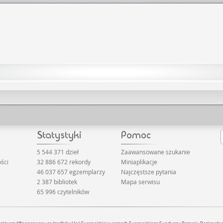
5 544 371 dzieł
Zaawansowane szukanie
ści
32 886 672 rekordy
Miniaplikacje
46 037 657 egzemplarzy
Najczęstsze pytania
2 387 bibliotek
Mapa serwisu
65 996 czytelników