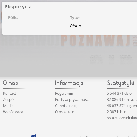
Ekspozycja
Półka
Tytuł
1
Diuna
Kontakt
Regulamin
5 544 371 dzieł
Zespół
Polityka prywatności
32 886 912 reko
Media
Cennik usług
46 037 874 egze
Współpraca
O projekcie
2 387 bibliotek
66 020 czytelnik