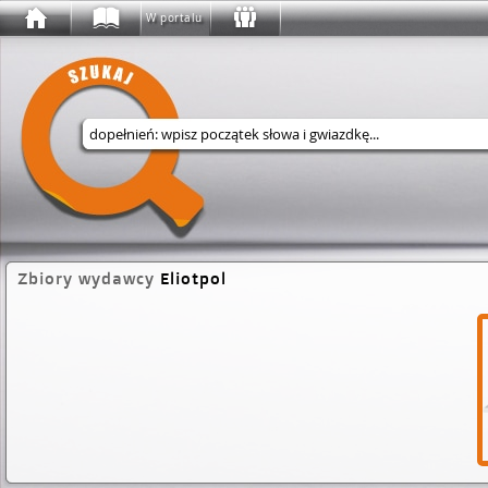
W portalu
Wyszukaj w serwisie
Zbiory wydawcy
Eliotpol