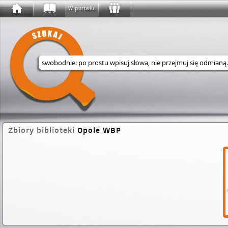
W portalu
Wyszukaj w serwisie
Zbiory biblioteki
Opole WBP