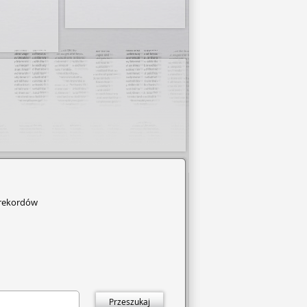
Sobota nieczynne.
 rekordów
Przeszukaj