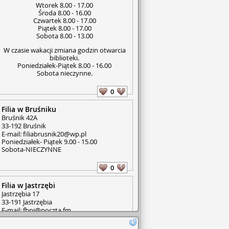
Wtorek 8.00 - 17.00
Środa 8.00 - 16.00
Czwartek 8.00 - 17.00
Piątek 8.00 - 17.00
Sobota 8.00 - 13.00
W czasie wakacji zmiana godzin otwarcia
biblioteki.
Poniedziałek-Piątek 8.00 - 16.00
Sobota nieczynne.
0
Filia w Bruśniku
Bruśnik 42A
33-192 Bruśnik
E-mail: filiabrusnik20@wp.pl
Poniedziałek- Piątek 9.00 - 15.00
Sobota-NIECZYNNE
0
Filia w Jastrzębi
Jastrzębia 17
33-191 Jastrzębia
E-mail: fbpj@poczta.fm
Poniedziałek - Wtorek 8.00 - 16.00
Środa -Czwartek 9.00 -16.00