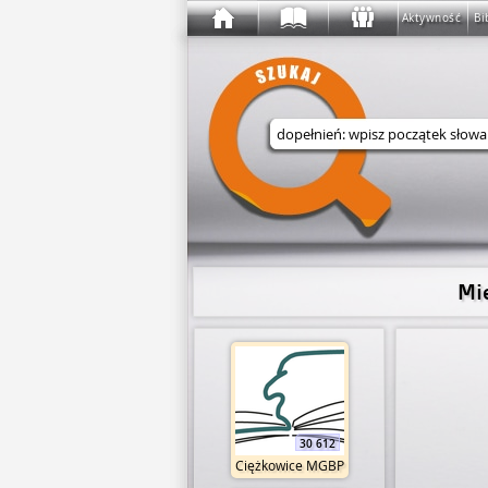
Aktywność
Bi
Wyszukaj w serwisie
Mi
30 612
Ciężkowice MGBP