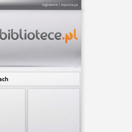
logowanie i rejestracja
ach
Poniedziałek 8.00 - 17.00
Wtorek 8.00 - 17.00
Środa 8.00 - 16.00
Czwartek 8.00 - 17.00
Piątek 8.00 - 17.00
Sobota 8.00 - 13.00
W czasie wakacji zmiana godzin otwarci
Poniedziałek-Piątek 8.00 - 16