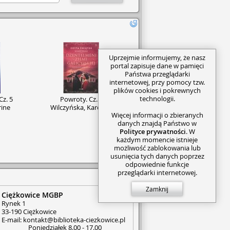
Uprzejmie informujemy, że nasz
portal zapisuje dane w pamięci
Państwa przeglądarki
internetowej, przy pomocy tzw.
plików cookies i pokrewnych
technologii.
Cz. 5
Powroty. Cz. 3
rine
Wilczyńska, Karolina
Więcej informacji o zbieranych
danych znajdą Państwo w
Polityce prywatności
. W
każdym momencie istnieje
możliwość zablokowania lub
usunięcia tych danych poprzez
odpowiednie funkcje
przeglądarki internetowej.
Zamknij
Ciężkowice MGBP
Pokaż wszystkie
Rynek 1
33-190 Ciężkowice
E-mail: kontakt@biblioteka-ciezkowice.pl
Poniedziałek 8.00 - 17.00