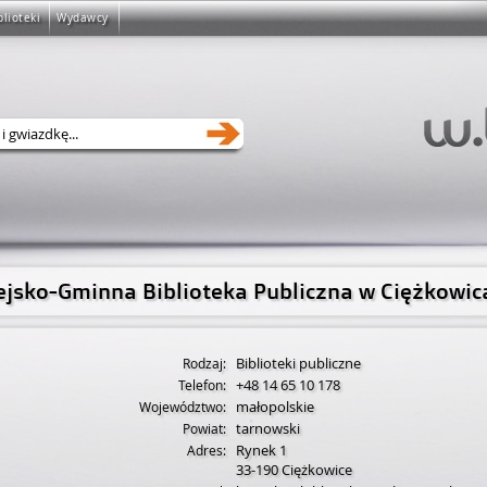
blioteki
Wydawcy
ejsko-Gminna Biblioteka Publiczna w Ciężkowic
Biblioteki publiczne
Rodzaj:
+48 14 65 10 178
Telefon:
małopolskie
Województwo:
tarnowski
Powiat:
Rynek 1
Adres:
33-190
Ciężkowice