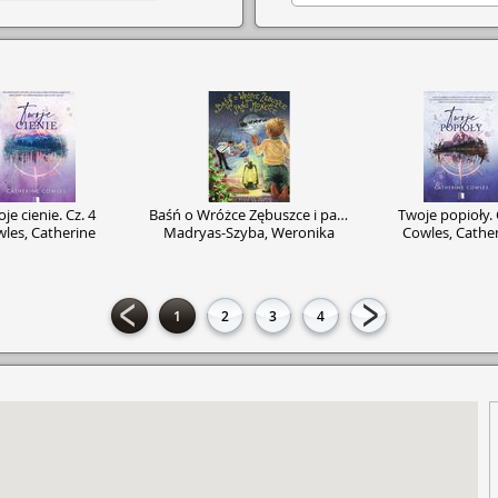
je cienie. Cz. 4
Baśń o Wróżce Zębuszce i panu Monetce
Twoje popioły. 
les, Catherine
Madryas-Szyba, Weronika
Cowles, Cathe
1
2
3
4