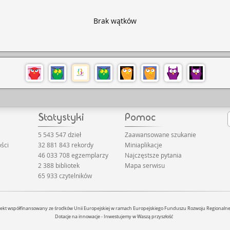
Brak wątków
5 543 547 dzieł
Zaawansowane szukanie
ści
32 881 843 rekordy
Miniaplikacje
46 033 708 egzemplarzy
Najczęstsze pytania
2 388 bibliotek
Mapa serwisu
65 933 czytelników
jekt współfinansowany ze środków Unii Europejskiej w ramach Europejskiego Funduszu Rozwoju Regionaln
Dotacje na innowacje - Inwestujemy w Waszą przyszłość