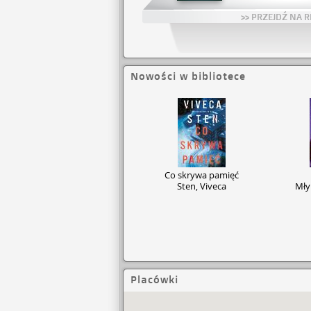
plastikowymi
Nowoczesna 
>> PRZEJDŹ NA R
Ostrowska Bi
związaną z 
szeroką dzia
wystawy, ko
znaleźć.
Nowości w bibliotece
O nowoczesno
czytelnicy, 
wizytówką mi
trzeba przyj
Co skrywa pamięć
Sten, Viveca
Mły
Placówki