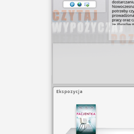
dostarczani
Nowoczesna 
potrzeby czy
prowadzona 
pracy oraz 
ze zbiorów 
informacji j
podziwiać r
Również Wypo
zgromadzonyc
użytkownikó
Staramy się r
prawa, ekono
przestronne
Biblioteka p
1593 r. "No
niedziele i 
Biblioteka p
Biblioteka G
ale także il
Ekspozycja
2008 roku 65
użytkownikó
W ramach stru
rowa­nych­ j
woluminów. 
wszystkie fi
Katalog Bibl
czytelnicy m
Brak pozycji
Wypożyczani
kreskowe. Tr