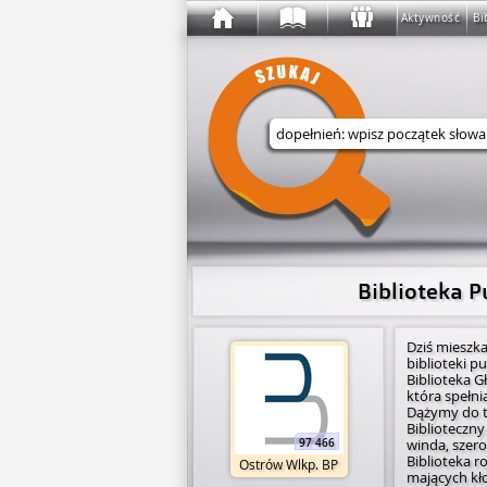
Aktywność
Bi
Wyszukaj w serwisie
Biblioteka 
Dziś mieszka
: 8.00 – 17.00
biblioteki 
Biblioteka G
która spełni
Dążymy do te
Biblioteczny
: 7.30 – 18.00
winda, szero
97 466
Biblioteka 
Ostrów Wlkp. BP
mających kł