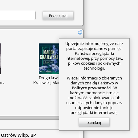
ią ściśle
Przeszukaj
 prowadzi
jemy
temat można
wnież nasi
stała się
Uprzejmie informujemy, że nasz
o prostu
portal zapisuje dane w pamięci
Państwa przeglądarki
internetowej, przy pomocy tzw.
plików cookies i pokrewnych
technologii.
Droga krwi
Więcej informacji o zbieranych
orz
Krajewski, Marek
danych znajdą Państwo w
Polityce prywatności
. W
każdym momencie istnieje
możliwość zablokowania lub
usunięcia tych danych poprzez
odpowiednie funkcje
przeglądarki internetowej.
Zamknij
Ostrów Wlkp. BP
Pokaż wszystkie