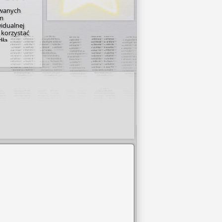
owanych
sm
idualnej
 korzystać
dła
nicy mogą
ło
ukową.
torii,
a
jest wydany w
zania na
W sumie
ści zbiorów,
ają oni w
0
zare­jest­
ys.
wna i
iednik gdzie
kody
e kartami