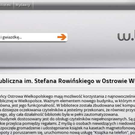
blioteki
Wydawcy
Publiczna im. Stefana Rowińskiego w Ostrowie W
ńcy Ostrowa Wielkopolskiego mają możliwość korzystania z najn­owoc­ześn­iej
publicznej w Wielkopolsce. Ważnym elementem nowego budynku, w którym mi
łówna, jest jego funkcjonalność. W bibliotece została zbudowana sieć komp
a dzisiejsze oczekiwania czytelników a jesteśmy przekonani, że również przys
go, aby cała działalność biblioteki była w pełni zautomatyzowana.
 budynek dostosowany jest do obsługi czytelników niep­ełno­spra­wnyc­h. Są 
kie przejścia pomiędzy regałami. Z myślą o osobach niewidzących i niedowi
rozpoczęła gromadzenie i udostępnianie książek na kasetach magnetofonowy
opoty z poruszaniem się, uruchomiono nową usługę "Książka na telefon", po