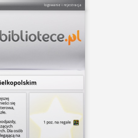
logowanie i rejestracja
ielkopolskim
s­zej
eści się
uterowa,
złe.
podjazdy,
1 poz. na regale
dzących
ch. Dla osób
legającą na