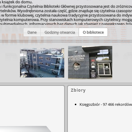
u książek do domu.
i funkcjonalna Czytelnia Biblioteki Głównej przystosowana jest do zróżnic
telników. Wyodrębniona została część, gdzie znajduje się czytelnia czasopi
w formie klubowej, czytelnia naukowa tradycyjnie przystosowana do indyw
czytelnia komputerowa. Przy stanowiskach komputerowych czytelnicy mogą
multimedialnych, informacyjnych baz danych jak również z największego źró
akim jest Internet. W czytelni udało się wyodrębnić małą galerie, gdzie czytel
Dane
Godziny otwarcia
O bibliotece
óżnorodne ekspozycje przygotowywane przez pracowników biblioteki.
życzalnia Biblioteki Głównej zmieniła swoje oblicze. W wypożyczalni zosta
h około 57 tys. książek ze wszystkich dziedzin wiedzy, dla wszystkich grup
w. Gromadzimy i udostępniamy literaturę piękną, popu­larn­onau­kową­, na
ównież gromadzić książki z najp­opul­arni­ejsz­ych kierunków studiów, m.in. his
mii, politologii. Czytelnicy mogą samodzielnie dokonywać wyboru książek, 
 ustawienie regałów umożliwia swobodne poruszanie się po wypożyczalni.
osiada w swoich zbiorach również "cymelia" (starodruki), których "perełką" 
wy Testament Pana Naszego". Ponadto do najciekawszych pozycji należą "Ka
święta" z 1606 r. oraz "Zbiór praw Państw Królestwa Pruskiego" z 1853 roku. 
osiada 35 takich cennych książek.
łówna jest największa placówką biblioteczną w mieście nie tylko z racji wielko
ości zare­jest­rowa­nych­ czytelników, których obecnie posiada 6 194. Wypożycz
Zbiory
 265 książek. Z Czytelni Biblioteki Głównej korzystało w ubiegłym roku 13 91
w, którzy wypożyczyli 30 825 woluminów.
ktury Ostrowskiej Biblioteki działa również 5 filii bibliotecznych, w których 
est 8 209 czytelników mających do dyspozycji księgozbiory liczące łącznie 94 t
Księgozbiór
-
97 466 rekordów
W placówkach tych wypożyczono w ub. roku 136 tys książek. Biblioteka Głó
lie odwiedziło w ub. roku łącznie 110 896 osób.
ioteki to nie tylko szufladki z kartami, ale również jego komputerowy odpow
ogą łatwo i szybko znaleźć informację o poszukiwanych książkach.
e książek jest zautomatyzowane. Wszystkie książki zostały zaopatrzone w 
adycyjne, papierowe karty czytelnicze w naszej Bibliotece zostały zastąpion