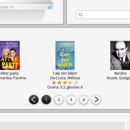
, które umożliwiają automatyczną identyfikację czytelnika.
forma wypożyczania książek przyspiesza i ułatwia pracę.
EGAŁ >>
blioteka Publiczna jako instytucja upowszechniania kultury, poza działalnośc
gromadzeniem, opracowaniem i udostępnianiem materiałów bibliotecznych,
łalność kulturalną związaną z popularyzacją książki i czytelnictwa. Organizu
nferencje, spotkania autorskie oraz konkursy. Aktualne informacje na ten 
ści, otwartości na czytelnika naszej Biblioteki mówimy nie tyko my, ale ró
którzy zmianę w Bibliotece przyjęli z dużą radością i zadowoleniem. Biblioteka 
asta, kolejnym obiektem który nie tylko warto zobaczyć, ale do którego p
ść i skorzystać z jednej wielu interesujących propozycji.
After party
Cały ten błękit
Bardini
narska, Paulina
Da Costa, Mélissa
Kozak, Grzeg
Ocena:
3.3
, głosów:
6
1
2
3
4