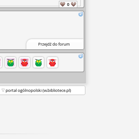
0
Filia nr 3
ul. Limanowskiego 20 (Szpital Miejski)
63-400 Ostrów Wielkopolski
E-mail: filia3@biblioteka-ostrow.pl
Poniedziałek, Wtorek, Czwartek, Piątek:
9.00 – 16.00
Środa: 9.00 – 14.00
Przejdź do forum
Sobota: NIECZYNNE
0
Filia nr 6
ul. Komuny Paryskiej 14
63-400 Ostrów Wielkopolski
E-mail: filia6@biblioteka-ostrow.pl
Filia nr 6
Poniedziałek 9.00 – 16.00
Wtorek 10.00 – 18.00
Środa 9.00 – 14.00
Czwartek 10.00 – 18.00
Piątek 10.00 – 17.00
0
Filia nr 7 (Dla dzieci i młodzieży)