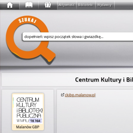
Aktywność
Biblioteki
Wydawcy
Wyszukaj w serwisie
Centrum Kultury i B
ckibp.malanow.pl
18 164
Malanów GBP