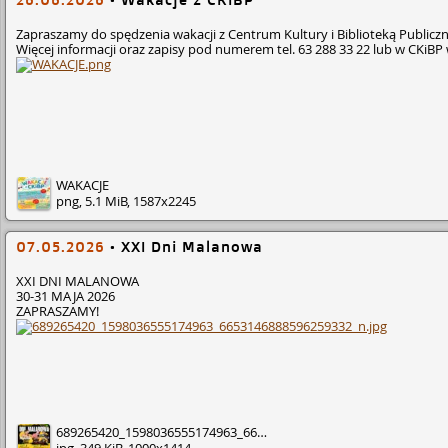
Zapraszamy do spędzenia wakacji z Centrum Kultury i Biblioteką Publicz
Więcej informacji oraz zapisy pod numerem tel. 63 288 33 22 lub w CKiB
WAKACJE
png, 5.1 MiB, 1587x2245
07.05.2026
•
XXI Dni Malanowa
XXI DNI MALANOWA
30-31 MAJA 2026
ZAPRASZAMY!
689265420_1598036555174963_6653146888596259332_n