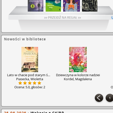
Brak pozycji
>> PRZEJDŹ NA REGAŁ >>
Nowości w bibliotece
Lato w chacie pod starym świerkiem
Dziewczyna w kolorze nadziei
Piasecka, Wioletta
Kordel, Magdalena
Ocena:
5.0
, głosów:
2
O
1
26.06.2026
•
Wakacje z CKiBP