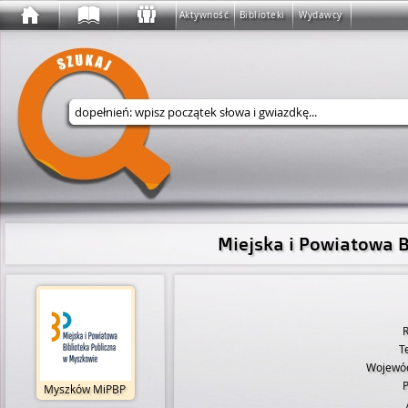
Aktywność
Biblioteki
Wydawcy
Wyszukaj w serwisie
Miejska i Powiatowa 
R
T
Wojewó
P
Myszków MiPBP