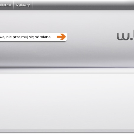
blioteki
Wydawcy