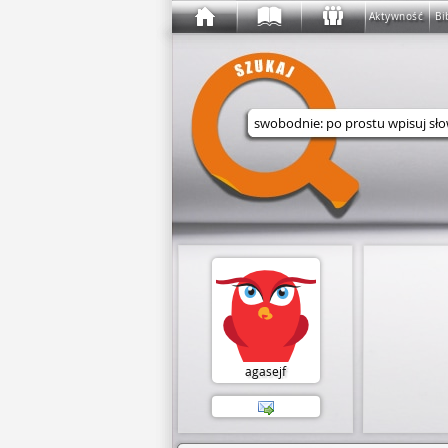
Aktywność
Bi
Wyszukaj w serwisie
agasejf