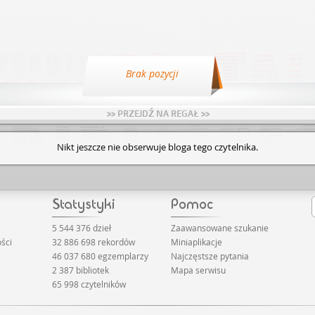
Brak pozycji
>> PRZEJDŹ NA REGAŁ >>
Nikt jeszcze nie obserwuje bloga tego czytelnika.
5 544 376 dzieł
Zaawansowane szukanie
ści
32 886 698 rekordów
Miniaplikacje
46 037 680 egzemplarzy
Najczęstsze pytania
2 387 bibliotek
Mapa serwisu
65 998 czytelników