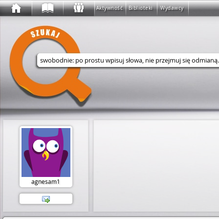
Aktywność
Biblioteki
Wydawcy
Wyszukaj w serwisie
agnesam1