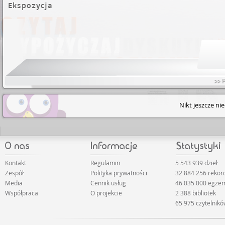
Ekspozycja
>> 
Nikt jeszcze ni
Kontakt
Regulamin
5 543 939 dzieł
Zespół
Polityka prywatności
32 884 256 reko
Media
Cennik usług
46 035 000 egze
Współpraca
O projekcie
2 388 bibliotek
65 975 czytelnik