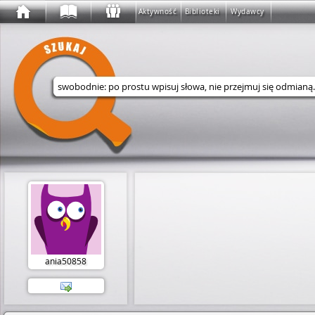
Aktywność
Biblioteki
Wydawcy
Wyszukaj w serwisie
ania50858