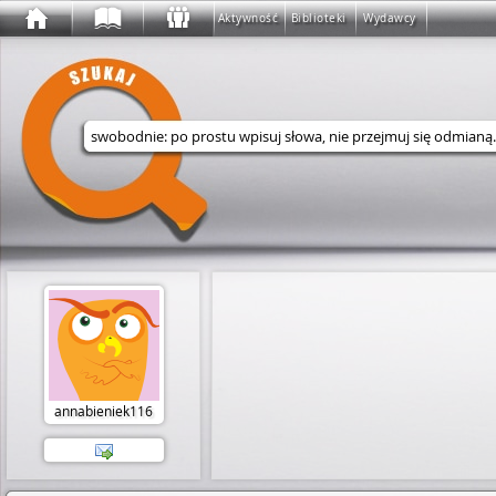
Aktywność
Biblioteki
Wydawcy
Wyszukaj w serwisie
annabieniek116