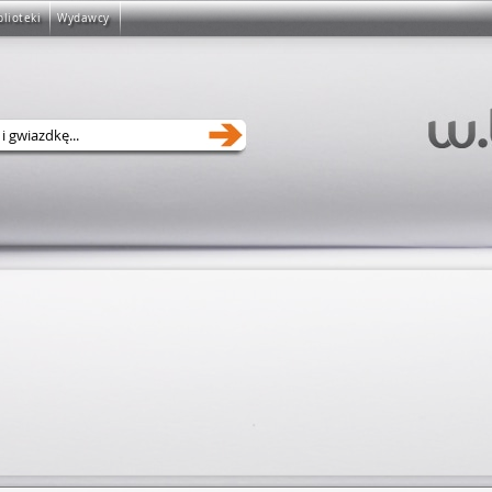
blioteki
Wydawcy