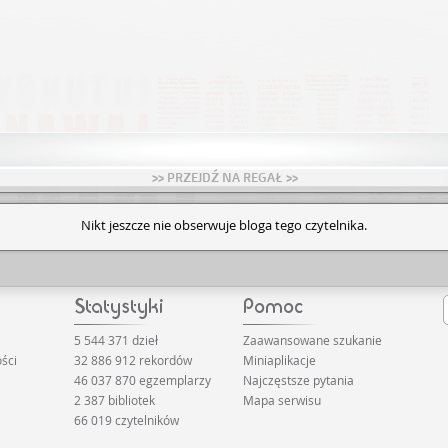
>> PRZEJDŹ NA REGAŁ >>
Nikt jeszcze nie obserwuje bloga tego czytelnika.
5 544 371 dzieł
Zaawansowane szukanie
ści
32 886 912 rekordów
Miniaplikacje
46 037 870 egzemplarzy
Najczęstsze pytania
2 387 bibliotek
Mapa serwisu
66 019 czytelników