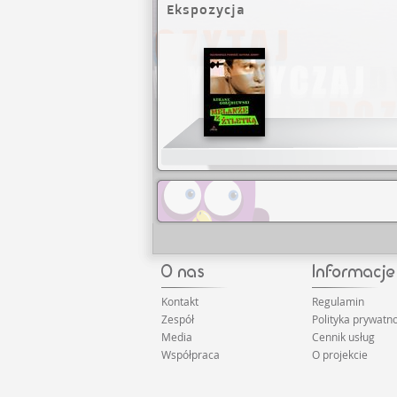
Ekspozycja
Brak pozycji
Kontakt
Regulamin
Zespół
Polityka prywatno
Media
Cennik usług
Współpraca
O projekcie