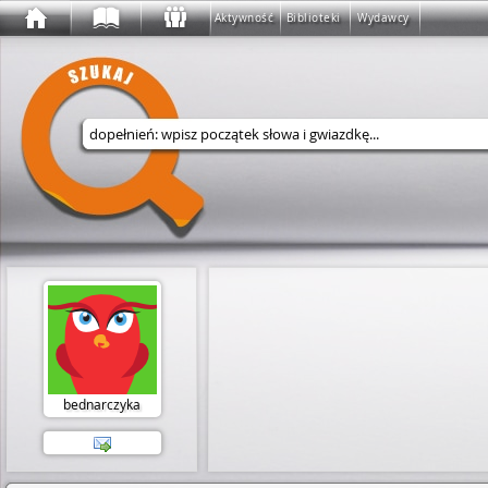
Aktywność
Biblioteki
Wydawcy
Wyszukaj w serwisie
bednarczyka