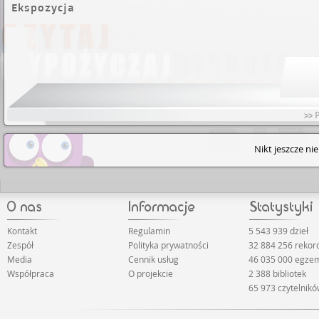
Ekspozycja
>> 
Nikt jeszcze ni
Kontakt
Regulamin
5 543 939 dzieł
Zespół
Polityka prywatności
32 884 256 reko
Media
Cennik usług
46 035 000 egze
Współpraca
O projekcie
2 388 bibliotek
65 973 czytelnik