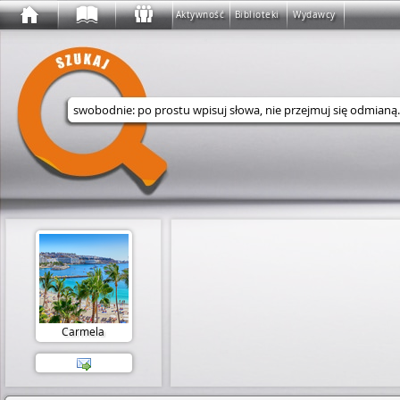
Aktywność
Biblioteki
Wydawcy
Wyszukaj w serwisie
Carmela