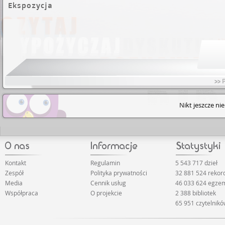
Ekspozycja
>> 
Nikt jeszcze ni
Kontakt
Regulamin
5 543 717 dzieł
Zespół
Polityka prywatności
32 881 524 rekor
Media
Cennik usług
46 033 624 egze
Współpraca
O projekcie
2 388 bibliotek
65 951 czytelnik