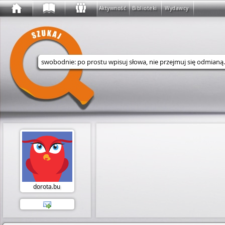
Aktywność
Biblioteki
Wydawcy
Wyszukaj w serwisie
dorota.bu