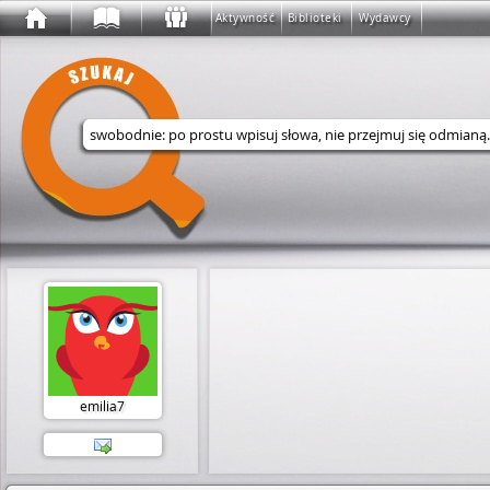
Aktywność
Biblioteki
Wydawcy
Wyszukaj w serwisie
emilia7