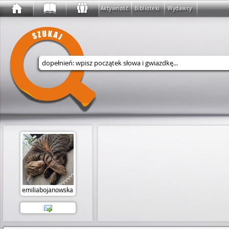
Aktywność
Biblioteki
Wydawcy
Wyszukaj w serwisie
emiliabojanowska