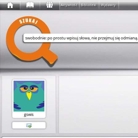
Aktywność
Biblioteki
Wydawcy
Wyszukaj w serwisie
gswis