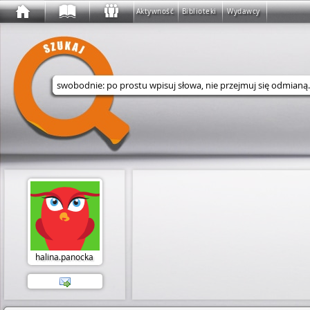
Aktywność
Biblioteki
Wydawcy
Wyszukaj w serwisie
halina.panocka