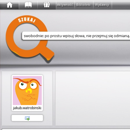
Aktywność
Biblioteki
Wydawcy
Wyszukaj w serwisie
jakub.watrobinski