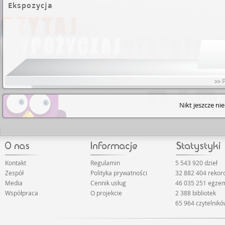
Ekspozycja
>> 
Nikt jeszcze ni
Kontakt
Regulamin
5 543 920 dzieł
Zespół
Polityka prywatności
32 882 404 rekor
Media
Cennik usług
46 035 251 egze
Współpraca
O projekcie
2 388 bibliotek
65 964 czytelnik