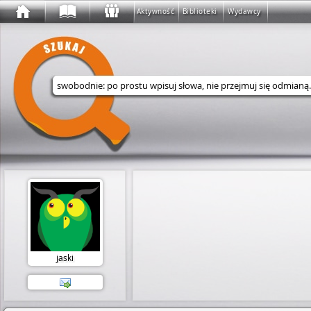
Aktywność
Biblioteki
Wydawcy
Wyszukaj w serwisie
jaski