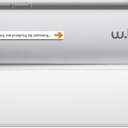
blioteki
Wydawcy