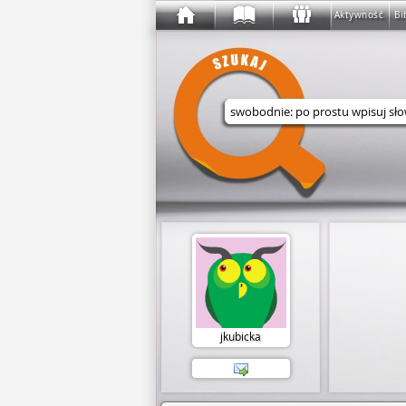
Aktywność
Bi
Wyszukaj w serwisie
jkubicka