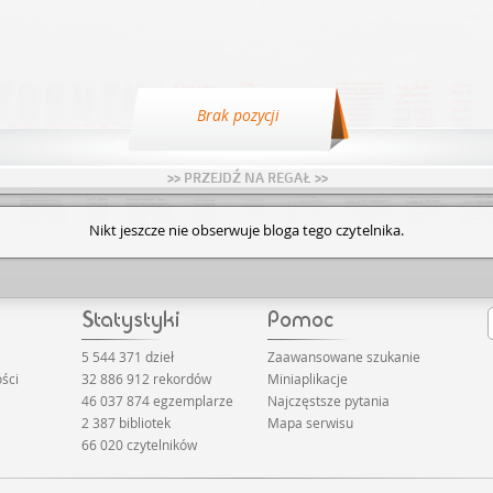
Brak pozycji
>> PRZEJDŹ NA REGAŁ >>
Nikt jeszcze nie obserwuje bloga tego czytelnika.
5 544 371 dzieł
Zaawansowane szukanie
ści
32 886 912 rekordów
Miniaplikacje
46 037 874 egzemplarze
Najczęstsze pytania
2 387 bibliotek
Mapa serwisu
66 020 czytelników