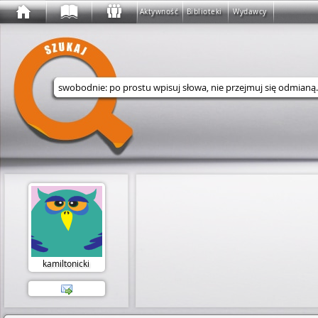
Aktywność
Biblioteki
Wydawcy
Wyszukaj w serwisie
kamiltonicki