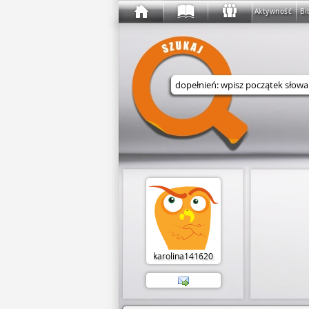
Aktywność
Bi
Wyszukaj w serwisie
karolina141620