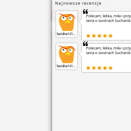
Najnowsze recenzje
Polecam, lekka, miła i prz
seria o siostrach Sucharsk
karolina141620
Polecam, lekka, miła i przy
seria o siostrach Sucharsk
karolina141620