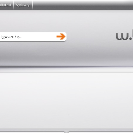
blioteki
Wydawcy