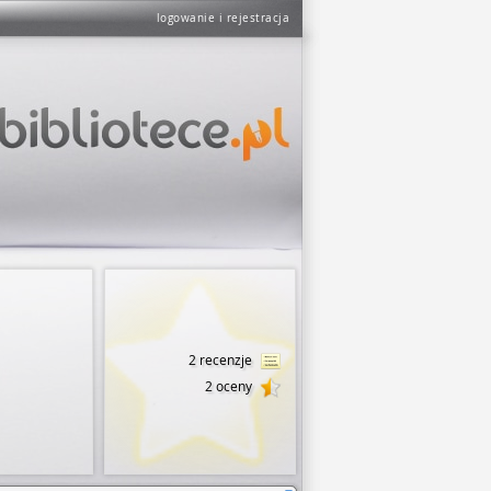
logowanie i rejestracja
2 recenzje
2 oceny