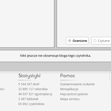
Ocenione
Czytane
Nikt jeszcze nie obserwuje bloga tego czytelnika.
5 544 347 dzieł
Zaawansowane szukanie
ści
32 885 127 rekordów
Miniaplikacje
46 037 321 egzemplarzy
Najczęstsze pytania
2 387 bibliotek
Mapa serwisu
65 992 czytelników