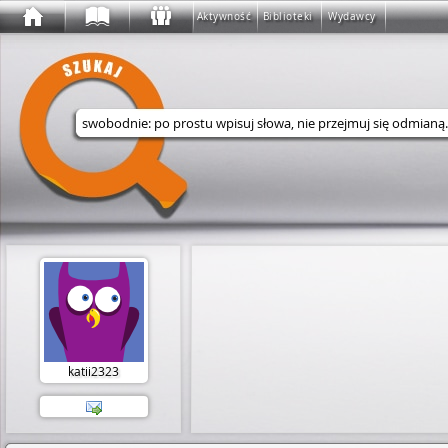
Aktywność
Biblioteki
Wydawcy
Wyszukaj w serwisie
katii2323