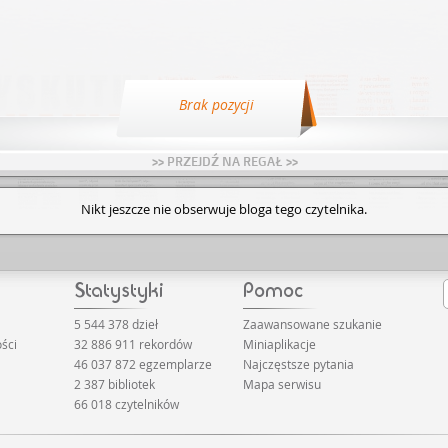
Brak pozycji
>> PRZEJDŹ NA REGAŁ >>
Nikt jeszcze nie obserwuje bloga tego czytelnika.
5 544 378 dzieł
Zaawansowane szukanie
ści
32 886 911 rekordów
Miniaplikacje
46 037 872 egzemplarze
Najczęstsze pytania
2 387 bibliotek
Mapa serwisu
66 018 czytelników