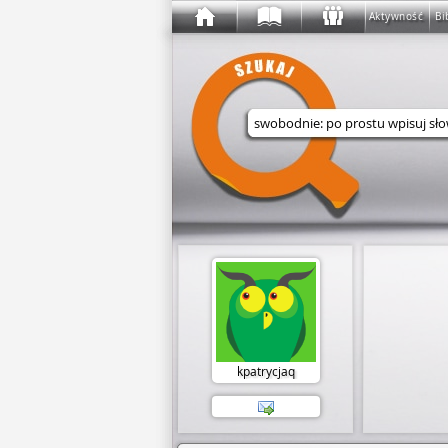
Aktywność
Bi
Wyszukaj w serwisie
kpatrycjaq