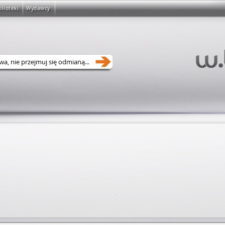
blioteki
Wydawcy